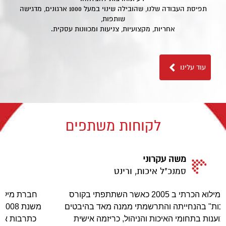
תפיסת העבודה שלנו, שהובילה שינוי במעל 1000 ארגונים, מדגישה
שותפות,
אחריות, מקצועיות, צניעות ומכוונות עסקית.
עוד עלינו
לקוחות משתפים
דוד קוכמייסטר
מנכ"ל הגיחון
ס
חברת מילוא מלווה את פעילות האיכות והמצויינות בגיחון
ם
משנת 2008, עבודתנו המשותפת בהטמעת איכות ומצויינות
כתרבות ארגונית החלה מהתעדת החברה לשלושה תקני