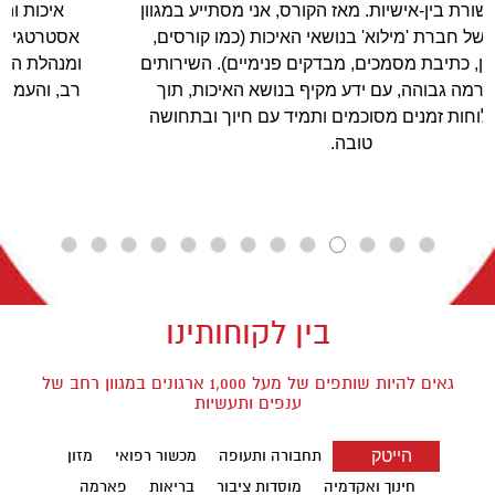
ון
איכות והמשיכה בליווי פעילות בתחום הניהול (החזון,
אסטרטגייה, מדדים, יעדים וכד'). גב' ליאת מילוא, בעלים
ים
ומנהלת החברה, ליוותה אותי בתקופה זו במקצועיות ובחן
רב, והעמידה לרשות החברה את עובדיה בהיקף ובאיכות
הנדרשים באופן מיטבי.
בין לקוחותינו
גאים להיות שותפים של מעל 1,000 ארגונים במגוון רחב של
ענפים ותעשיות
הייטק
תחבורה ותעופה
מכשור רפואי
מזון
חינוך ואקדמיה
מוסדות ציבור
בריאות
פארמה